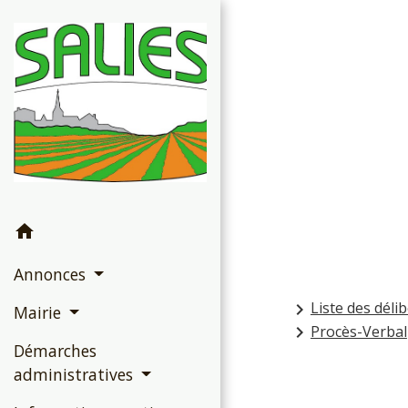
home
Annonces
Liste des déli
keyboard_arrow_right
Mairie
Procès-Verbal
keyboard_arrow_right
Démarches
administratives