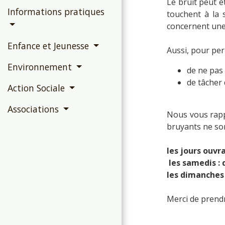
Le bruit peut ê
Informations pratiques
touchent à la 
concernent une
Enfance et Jeunesse
Aussi, pour per
Environnement
de ne pas 
de tâcher 
Action Sociale
Associations
Nous vous rappe
bruyants ne son
les jours ouvr
les samedis : 
les dimanches 
Merci de prendr