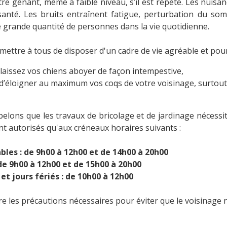
tre gênant, même à faible niveau, s’il est répété. Les nuisa
santé. Les bruits entraînent fatigue, perturbation du s
 grande quantité de personnes dans la vie quotidienne.
mettre à tous de disposer d'un cadre de vie agréable et pour 
laissez vos chiens aboyer de façon intempestive,
d’éloigner au maximum vos coqs de votre voisinage, surtout 
lons que les travaux de bricolage et de jardinage nécessita
t autorisés qu'aux créneaux horaires suivants :
ables : de 9h00 à 12h00 et de 14h00 à 20h00
de 9h00 à 12h00 et de 15h00 à 20h00
et jours fériés : de 10h00 à 12h00
e les précautions nécessaires pour éviter que le voisinage n’a