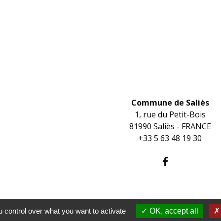
Contacts
Commune de Saliès
1, rue du Petit-Bois
81990 Saliès - FRANCE
+33 5 63 48 19 30
 control over what you want to activate
OK, accept all
tions légales
-
Politique de confidentialité
-
Accessibilité