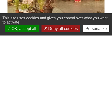
This site uses cookies and gives you control over what you want
to activate
OK, accept all
Deny all cookies
Personalize