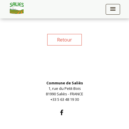
menu
Retour
Contacts
Commune de Saliès
1, rue du Petit-Bois
81990 Saliès - FRANCE
+33 5 63 48 19 30